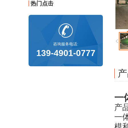
热门点击
咨询服务电话:
139-4901-0777
产
一
产
一
模