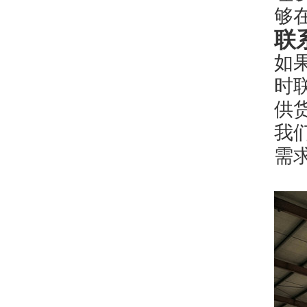
够
联
如
时
供货
我
需