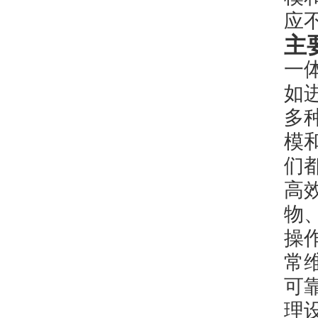
应
主
一
如
多
模
们
高
物
操
常
可
理