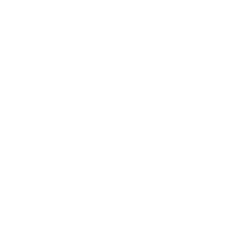
地面积小。从开挖到填土需要花钱的。 进入
泵站
井筒内维护时，应有安全
。
一体化预制泵站
工程，泵站主体由井筒、潜水泵、格栅系统、提升链、
议选择正规厂家的产品，
一体化预制泵站
的优点如下:
1、
体积小，但是可
站
、闸的目标管理及达标工作(根据业主的要求和投入的情况确定)。运行