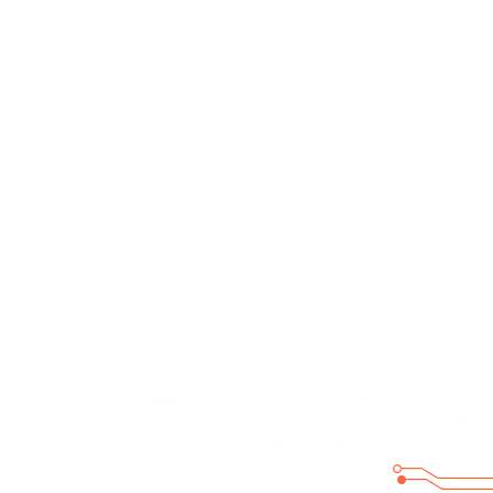
这个不好说，
一体化预制泵站
可以定制的，泵站需要配置的水泵个数、
保护措施。防毒用具使用前必须校验， 合格后方可使用。 应根据
泵站
检
管道、阀门、液位传感器、控制系统和通风系统等部件组成。并提供运
用有效容积优良;占地面积小，节省土地资源; 2、坚固而美观。筒体。