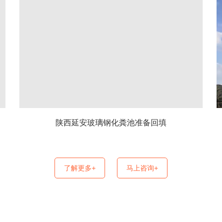
陕西延安玻璃钢化粪池准备回填
了解更多+
马上咨询+