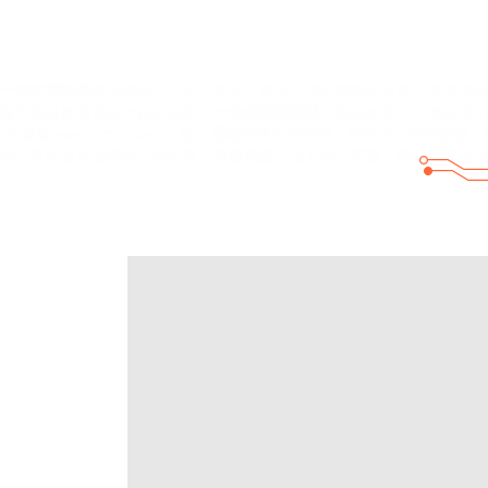
一体化预制泵站
用来提升污水、雨水、废水、农业灌溉的设备。主要用在
量等都是影响泵站价格的因素。
一体化预制泵站
土建成本低，占地面积小
站看看www。***。com。 进入
泵站
井筒内维护时，应有安全保护措施。
程，泵站主体由井筒、潜水泵、格栅系统、提升链、管道、阀门、液位传