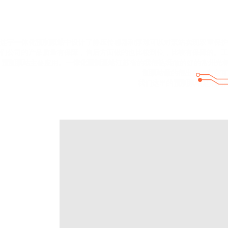
连宇
一体化预制泵站
中设计了静压传感器和浮球可以对泵站实现双重保护
们公司的产品质量有保障，售后方面做的也比较到位，比较有保障的。工
预制泵站
主要应用。
一体化预制泵站
江苏省的我很熟悉做的好的常州光
制泵站做
的很出色，有空可
我们这里的
预制泵站
是用的