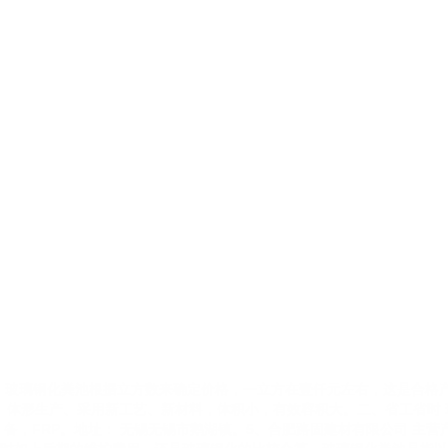
玻璃钢化粪池根据立方数来确定价格，一立方在壹仟元左右，这是合格
体形生产、采用新工艺、新材料，体积小，有效容积大。二、省工省时 玻
备，FRP。地址： 无锡无锡市鹅湖镇。5、合肥路固建材有限公司 