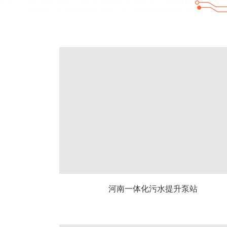
时加上后期的维护费用，还是玻璃钢化的比较合算。玻璃钢化粪池是指以
璃钢这个行业很高知名度的公司。玻璃钢化粪池采用新型材料玻
河南一体化污水提升泵站