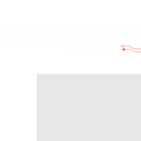
一体化污水处理设备的价格大概在每台一两万元，贵的有好十几万的产品
水处。医院一体化污水处理设备报价，会根据设备功能工艺的不同，价格也
工艺，充分利用了活性污泥法的优点。380V等。一体化污水处理设备
解答，希望可以帮到您!。要看你的处理量和水质情况，小型的污水处
方面的因素，包括材质，型号，额定电压，外形