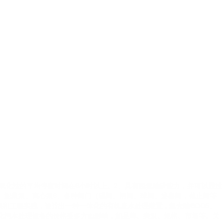
氧化法的平均停留时间在6小时以上。2、具有脱氮除磷能力，并可以通过
泵、泥浆泵、离心泵6、各种阀门（碟阀、闸阀、球阀、旋塞阀，截止阀等
果和工程实践，设计出一种一体化的有机废水处理装置，集去除BOD5、
体化污水处理设备的价格受多方面影响，如品牌、类别、规格、市场等。关