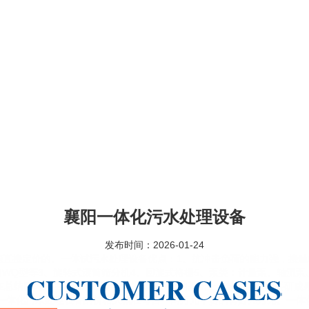
襄阳一体化污水处理设备
发布时间：2026-01-24
能直接定价的。一体试污水处理设备优点：1、抗冲击负荷的能力强，接触
如WQ型等3、旋转式滚筒筛分机4、回旋式格栅5、泵类：计量泵、轴流
在总结国内外生活污水处理装置的运行经验的基础上，结合自己的科研成
省，一体化污水处理设备的价格大概在每台一两万元，贵的有好几万元。一