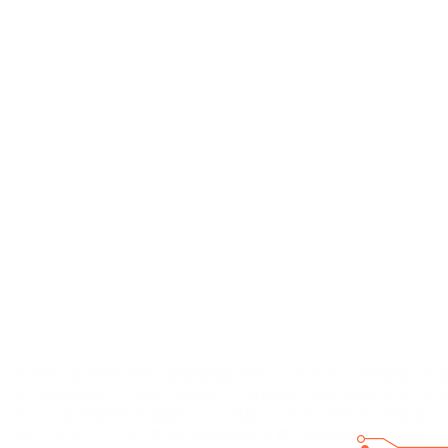
一体试污水处理设备价格要按照现场要求来定，几万 几十万的都有，不
调节设备的构造。一体化污水设备 1、鼓风机2、潜水污水提升泵，比
等）7、超声波液位传感器8、PH在线检。一体化生活污水处理设备，
COD、NH3-N于一身，具有技术性能稳定可靠，处理效果好，投资