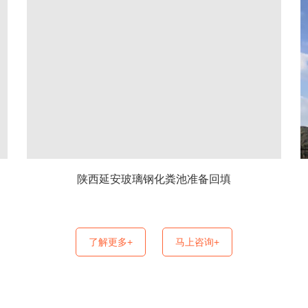
陕西延安玻璃钢化粪池准备回填
了解更多+
马上咨询+