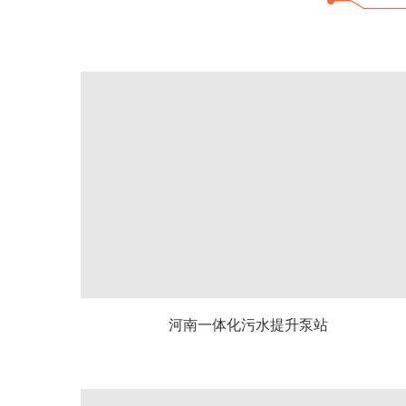
键还是要学会挑选方法。1、A/O工艺，2、SBR工艺，3、CASS工
河南一体化污水提升泵站